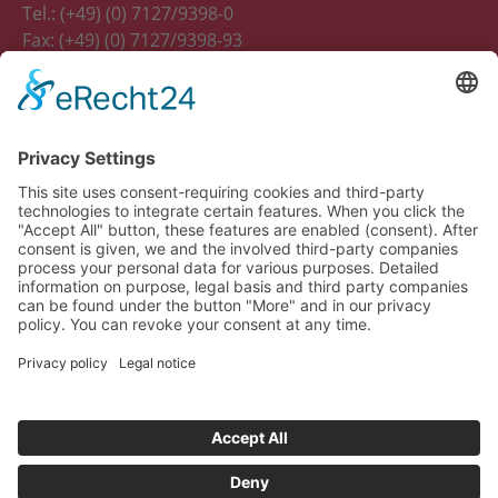
Tel.: (+49) (0) 7127/9398-0
Fax: (+49) (0) 7127/9398-93
E-Mail:
info(at)kaufmann-neuheiten.de
Social
Facebook
Twitter
Instagram
LinkedIn
Xing
Copyright © 2023 Kaufmann-Neuheiten. Alle Rechte
vorbehalten.